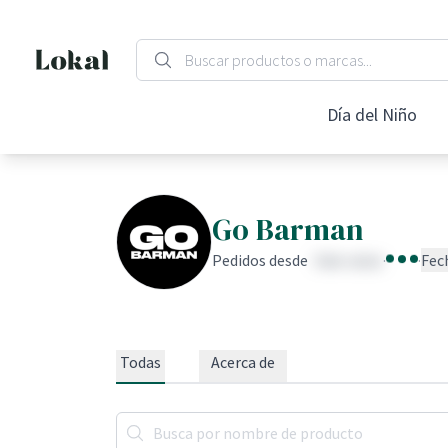
Día del Niño
Go Barman
Pedidos desde
fake value
·
·
Fec
Todas
Acerca de